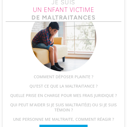
JE SUIS
UN ENFANT VICTIME
DE MALTRAITANCES
COMMENT DÉPOSER PLAINTE ?
QU’EST CE QUE LA MALTRAITANCE ?
QUELLE PRISE EN CHARGE POUR MES FRAIS JURIDIQUE ?
QUI PEUT M’AIDER SI JE SUIS MALTRAITÉ(E) OU SI JE SUIS
TÉMOIN ?
UNE PERSONNE ME MALTRAITE, COMMENT RÉAGIR ?