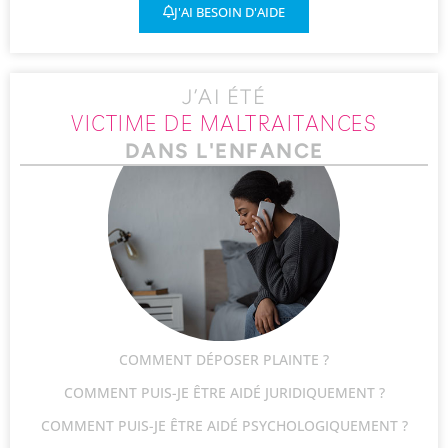
J'AI BESOIN D'AIDE
J’AI ÉTÉ
VICTIME DE MALTRAITANCES
DANS L'ENFANCE
COMMENT DÉPOSER PLAINTE ?
COMMENT PUIS-JE ÊTRE AIDÉ JURIDIQUEMENT ?
COMMENT PUIS-JE ÊTRE AIDÉ PSYCHOLOGIQUEMENT ?