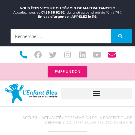
VOUS ÊTES VICTIME OU TÉMOIN DE MALTRAITANCES ?
Appelez nous au
01 56 56 62 62
(du lundi au vendredi de 10h à 17h).
En cas d’urgence : APPELEZ le 119.
FAIRE UN DON
ACCUEIL
»
ACTUALITÉ
»
DÉGRADATION DE LA PROTECTION DE
L’ENFANCE : LA DÉFENSEURE DES DROITS ALERTE