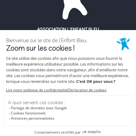
ASSOCIATION L’ENFANT BLEU
ENFANCE MALTRAITÉE
18 rue Hoche
92130 Issy-Les-Moulineaux
Tél. 01 56 56 62 62
NOUS CONTACTER
ESPACE PRESSE
Plan de site
|
Mentions Légales
|
Politique de Confidentialité
|
Politique
de Cookies
L’Enfant Bleu © 2022 ~
Site internet réalisé par Netsulting, agence de