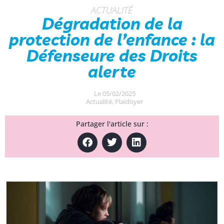
ACTUALITÉ
Dégradation de la
protection de l’enfance : la
Défenseure des Droits
alerte
Le
05/02/2025
Actualité
,
Plaidoyer
Partager l'article sur :