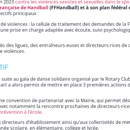
en 2023
contre les violences sexistes et sexuelles dans le spo
rançaise de Handball
(FFHandball) et à son plan fédéral d
ctifs principaux :
de violences : la cellule de traitement des demandes de la 
ter une prise en charge adaptée avec écoute, suivi psychol
 des ligues, des entraîneurs-euses et directeurs-rices de clu
e violences.
TIF
t
suite au gala de danse solidaire organisé par le Rotary Clu
art a alors permis de mettre en place 3 premières actions d
d’une convention de partenariat avec la Mairie, qui permet dé
 avec notamment la rencontre prochaines de directeurs-rices
prévention à l’école
.
x directeurs d’établissement ainsi qu’aux collectivités de m
née scolaire, en élémentaire, collège et lycée.