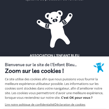
ASSOCIATION L’ENFANT BLEU
ENFANCE MALTRAITÉE
18 rue Hoche
92130 Issy-Les-Moulineaux
Tél. 01 56 56 62 62
NOUS CONTACTER
ESPACE PRESSE