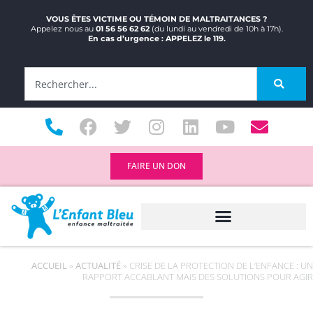
VOUS ÊTES VICTIME OU TÉMOIN DE MALTRAITANCES ?
Appelez nous au
01 56 56 62 62
(du lundi au vendredi de 10h à 17h).
En cas d’urgence : APPELEZ le 119.
FAIRE UN DON
ACCUEIL
»
ACTUALITÉ
»
CRISE DE LA PROTECTION DE L’ENFANCE : UN
RAPPORT ACCABLANT MAIS DES SOLUTIONS POUR AGIR