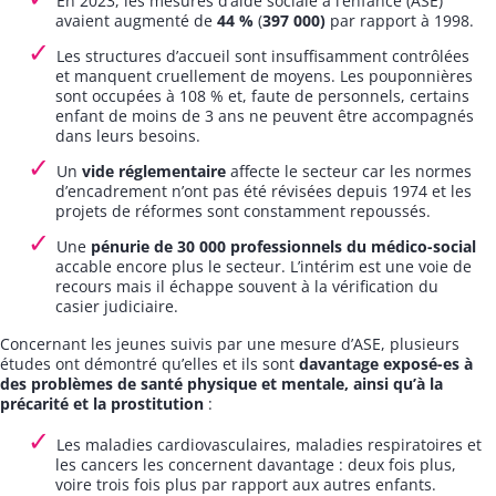
En 2023, les mesures d’aide sociale à l’enfance (ASE)
avaient augmenté de
44 %
(
397 000)
par rapport à 1998.
Les structures d’accueil sont insuffisamment contrôlées
et manquent cruellement de moyens. Les pouponnières
sont occupées à 108 % et, faute de personnels, certains
enfant de moins de 3 ans ne peuvent être accompagnés
dans leurs besoins.
Un
vide réglementaire
affecte le secteur car les normes
d’encadrement n’ont pas été révisées depuis 1974 et les
projets de réformes sont constamment repoussés.
Une
pénurie de 30 000 professionnels du médico-social
accable encore plus le secteur. L’intérim est une voie de
recours mais il échappe souvent à la vérification du
casier judiciaire.
Concernant les jeunes suivis par une mesure d’ASE, plusieurs
études ont démontré qu’elles et ils sont
davantage exposé-es à
des problèmes de santé physique et mentale, ainsi qu’à la
précarité et la prostitution
:
Les maladies cardiovasculaires, maladies respiratoires et
les cancers les concernent davantage : deux fois plus,
voire trois fois plus par rapport aux autres enfants.